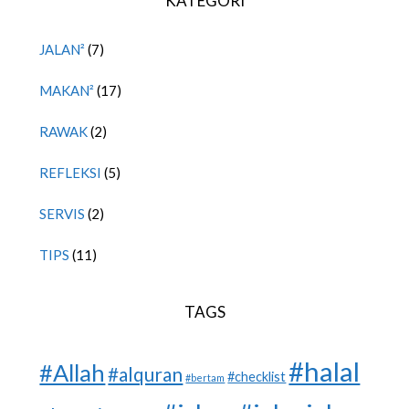
KATEGORI
JALAN²
(7)
MAKAN²
(17)
RAWAK
(2)
REFLEKSI
(5)
SERVIS
(2)
TIPS
(11)
TAGS
#halal
#Allah
#alquran
#checklist
#bertam