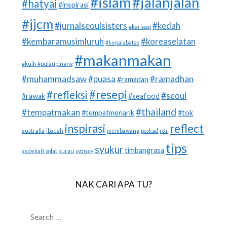
#islam
#jalanjalan
#hatyai
#inspirasi
#jjcm
#jurnalseoulsisters
#kedah
#karipap
#kembaramusimluruh
#koreaselatan
#kepalabatas
#makanmakan
#kuih #pulaupinang
#muhammadsaw
#puasa
#ramadhan
#ramadan
#resepi
#refleksi
#seoul
#rawak
#seafood
#thailand
#tempatmakan
#tempatmenarik
#tok
inspirasi
reflect
australia
ibadah
membawang
poskad
r&r
tips
syukur
timbangrasa
sedekah
solat
surau
sydney
NAK CARI APA TU?
SEARCH
FOR: