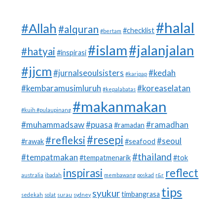
#halal
#Allah
#alquran
#checklist
#bertam
#islam
#jalanjalan
#hatyai
#inspirasi
#jjcm
#jurnalseoulsisters
#kedah
#karipap
#kembaramusimluruh
#koreaselatan
#kepalabatas
#makanmakan
#kuih #pulaupinang
#muhammadsaw
#puasa
#ramadhan
#ramadan
#resepi
#refleksi
#seoul
#rawak
#seafood
#thailand
#tempatmakan
#tempatmenarik
#tok
inspirasi
reflect
australia
ibadah
membawang
poskad
r&r
tips
syukur
timbangrasa
sedekah
solat
surau
sydney