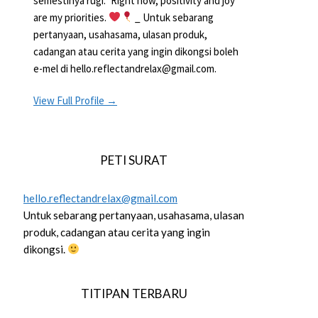
semestinya rugi.” Right now, positivity and joy
are my priorities.
_ Untuk sebarang
pertanyaan, usahasama, ulasan produk,
cadangan atau cerita yang ingin dikongsi boleh
e-mel di hello.reflectandrelax@gmail.com.
View Full Profile →
PETI SURAT
hello.reflectandrelax@gmail.com
Untuk sebarang pertanyaan, usahasama, ulasan
produk, cadangan atau cerita yang ingin
dikongsi.
TITIPAN TERBARU