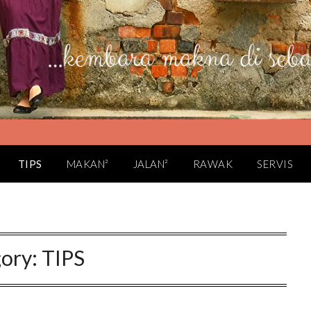
TIPS
MAKAN²
JALAN²
RAWAK
SERVIS
ory:
TIPS