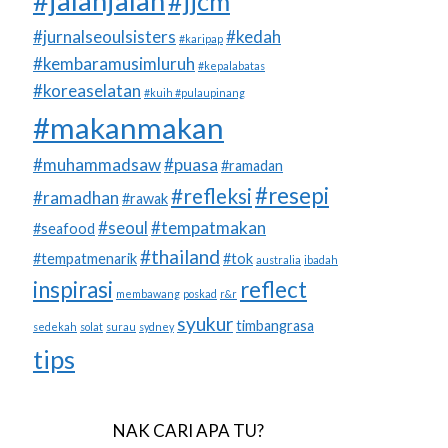
#jalanjalan
#jjcm
#jurnalseoulsisters
#kedah
#karipap
#kembaramusimluruh
#kepalabatas
#koreaselatan
#kuih #pulaupinang
#makanmakan
#muhammadsaw
#puasa
#ramadan
#resepi
#refleksi
#ramadhan
#rawak
#seoul
#tempatmakan
#seafood
#thailand
#tempatmenarik
#tok
australia
ibadah
inspirasi
reflect
membawang
poskad
r&r
syukur
timbangrasa
sedekah
solat
surau
sydney
tips
NAK CARI APA TU?