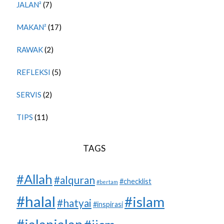
JALAN²
(7)
MAKAN²
(17)
RAWAK
(2)
REFLEKSI
(5)
SERVIS
(2)
TIPS
(11)
TAGS
#Allah
#alquran
#checklist
#bertam
#halal
#islam
#hatyai
#inspirasi