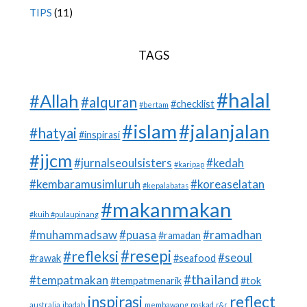
TIPS
(11)
TAGS
#halal
#Allah
#alquran
#checklist
#bertam
#islam
#jalanjalan
#hatyai
#inspirasi
#jjcm
#jurnalseoulsisters
#kedah
#karipap
#kembaramusimluruh
#koreaselatan
#kepalabatas
#makanmakan
#kuih #pulaupinang
#muhammadsaw
#puasa
#ramadhan
#ramadan
#resepi
#refleksi
#seoul
#rawak
#seafood
#thailand
#tempatmakan
#tempatmenarik
#tok
inspirasi
reflect
australia
ibadah
membawang
poskad
r&r