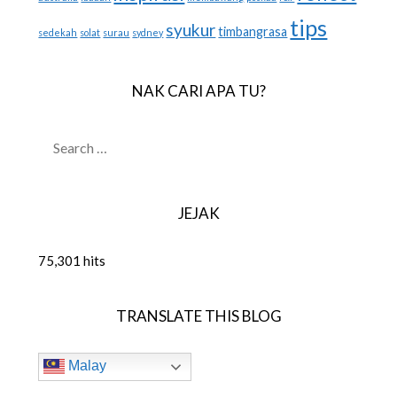
tips
syukur
timbangrasa
sedekah
solat
surau
sydney
NAK CARI APA TU?
SEARCH
FOR:
JEJAK
75,301 hits
TRANSLATE THIS BLOG
Malay