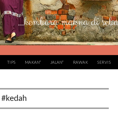
TIPS
MAKAN²
JALAN²
RAWAK
SERVIS
:
#kedah