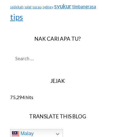
syukur
timbangrasa
sedekah
solat
surau
sydney
tips
NAK CARI APA TU?
SEARCH
FOR:
JEJAK
75,294 hits
TRANSLATE THIS BLOG
Malay