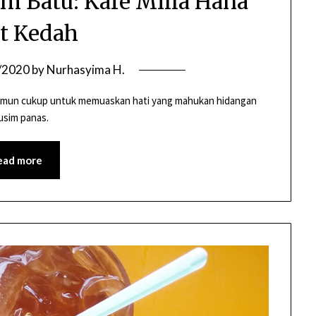
m Batu: Kafe Milla Hana
t Kedah
/2020
by
Nurhasyima H.
 namun cukup untuk memuaskan hati yang mahukan hidangan
usim panas.
ead more