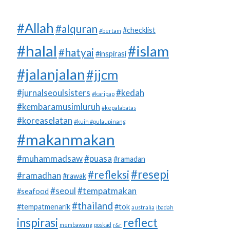
#Allah
#alquran
#checklist
#bertam
#halal
#islam
#hatyai
#inspirasi
#jalanjalan
#jjcm
#jurnalseoulsisters
#kedah
#karipap
#kembaramusimluruh
#kepalabatas
#koreaselatan
#kuih #pulaupinang
#makanmakan
#muhammadsaw
#puasa
#ramadan
#resepi
#refleksi
#ramadhan
#rawak
#seoul
#tempatmakan
#seafood
#thailand
#tempatmenarik
#tok
australia
ibadah
inspirasi
reflect
membawang
poskad
r&r