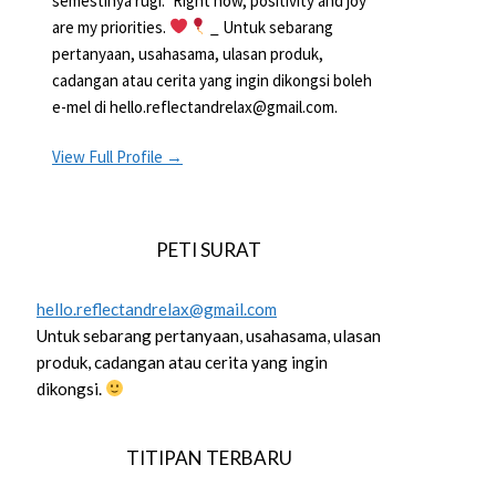
semestinya rugi.” Right now, positivity and joy
are my priorities.
_ Untuk sebarang
pertanyaan, usahasama, ulasan produk,
cadangan atau cerita yang ingin dikongsi boleh
e-mel di hello.reflectandrelax@gmail.com.
View Full Profile →
PETI SURAT
hello.reflectandrelax@gmail.com
Untuk sebarang pertanyaan, usahasama, ulasan
produk, cadangan atau cerita yang ingin
dikongsi.
TITIPAN TERBARU