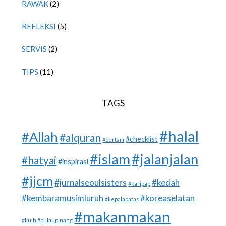
RAWAK
(2)
REFLEKSI
(5)
SERVIS
(2)
TIPS
(11)
TAGS
#halal
#Allah
#alquran
#checklist
#bertam
#islam
#jalanjalan
#hatyai
#inspirasi
#jjcm
#jurnalseoulsisters
#kedah
#karipap
#kembaramusimluruh
#koreaselatan
#kepalabatas
#makanmakan
#kuih #pulaupinang