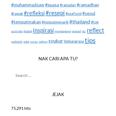
#muhammadsaw
#puasa
#ramadhan
#ramadan
#resepi
#refleksi
#seoul
#rawak
#seafood
#thailand
#tempatmakan
#tempatmenarik
#tok
inspirasi
reflect
australia
ibadah
membawang
poskad
r&r
tips
syukur
timbangrasa
sedekah
solat
surau
sydney
NAK CARI APA TU?
SEARCH
FOR:
JEJAK
75,291 hits