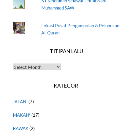
51 Kelebihan Selawat Untuk Nabi
Muhammad SAW
Lokasi Pusat Pengumpulan & Pelupusan
Al-Quran
TITIPAN LALU
TITIPAN LALU
KATEGORI
JALAN²
(7)
MAKAN²
(17)
RAWAK
(2)