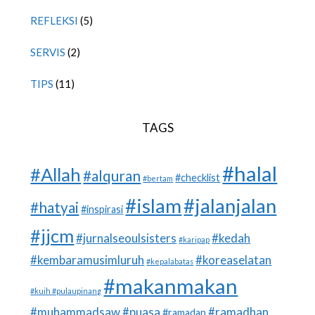
REFLEKSI
(5)
SERVIS
(2)
TIPS
(11)
TAGS
#halal
#Allah
#alquran
#checklist
#bertam
#islam
#jalanjalan
#hatyai
#inspirasi
#jjcm
#jurnalseoulsisters
#kedah
#karipap
#kembaramusimluruh
#koreaselatan
#kepalabatas
#makanmakan
#kuih #pulaupinang
#muhammadsaw
#puasa
#ramadhan
#ramadan