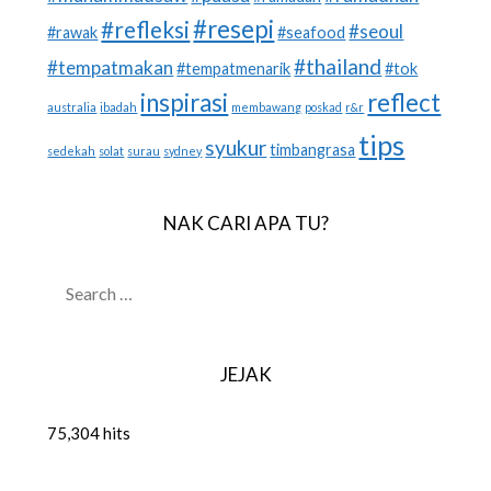
#resepi
#refleksi
#seoul
#rawak
#seafood
#thailand
#tempatmakan
#tempatmenarik
#tok
inspirasi
reflect
australia
ibadah
membawang
poskad
r&r
tips
syukur
timbangrasa
sedekah
solat
surau
sydney
NAK CARI APA TU?
SEARCH
FOR:
JEJAK
75,304 hits