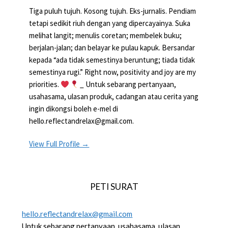
Tiga puluh tujuh. Kosong tujuh. Eks-jurnalis. Pendiam
tetapi sedikit riuh dengan yang dipercayainya. Suka
melihat langit; menulis coretan; membelek buku;
berjalan-jalan; dan belayar ke pulau kapuk. Bersandar
kepada “ada tidak semestinya beruntung; tiada tidak
semestinya rugi.” Right now, positivity and joy are my
priorities.
_ Untuk sebarang pertanyaan,
usahasama, ulasan produk, cadangan atau cerita yang
ingin dikongsi boleh e-mel di
hello.reflectandrelax@gmail.com.
View Full Profile →
PETI SURAT
hello.reflectandrelax@gmail.com
Untuk sebarang pertanyaan, usahasama, ulasan