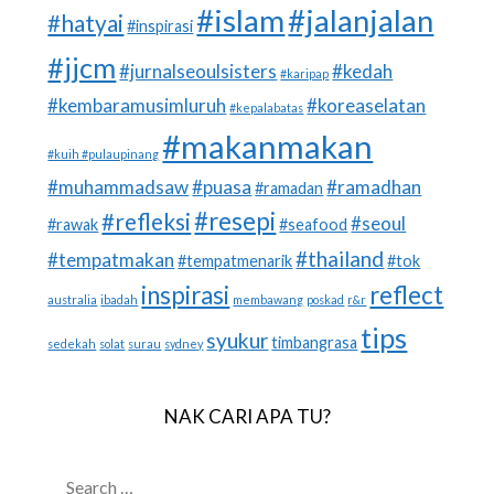
#islam
#jalanjalan
#hatyai
#inspirasi
#jjcm
#jurnalseoulsisters
#kedah
#karipap
#kembaramusimluruh
#koreaselatan
#kepalabatas
#makanmakan
#kuih #pulaupinang
#muhammadsaw
#puasa
#ramadhan
#ramadan
#resepi
#refleksi
#seoul
#rawak
#seafood
#thailand
#tempatmakan
#tempatmenarik
#tok
inspirasi
reflect
australia
ibadah
membawang
poskad
r&r
tips
syukur
timbangrasa
sedekah
solat
surau
sydney
NAK CARI APA TU?
SEARCH