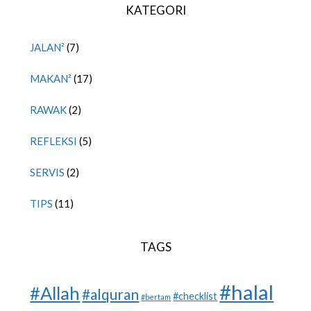
KATEGORI
JALAN²
(7)
MAKAN²
(17)
RAWAK
(2)
REFLEKSI
(5)
SERVIS
(2)
TIPS
(11)
TAGS
#halal
#Allah
#alquran
#checklist
#bertam