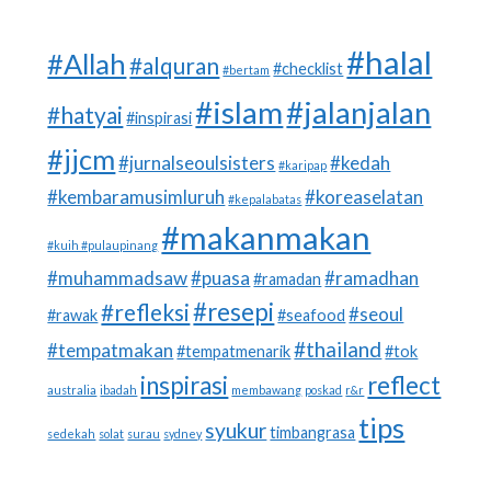
#halal
#Allah
#alquran
#checklist
#bertam
#islam
#jalanjalan
#hatyai
#inspirasi
#jjcm
#jurnalseoulsisters
#kedah
#karipap
#kembaramusimluruh
#koreaselatan
#kepalabatas
#makanmakan
#kuih #pulaupinang
#muhammadsaw
#puasa
#ramadhan
#ramadan
#resepi
#refleksi
#seoul
#rawak
#seafood
#thailand
#tempatmakan
#tempatmenarik
#tok
inspirasi
reflect
australia
ibadah
membawang
poskad
r&r
tips
syukur
timbangrasa
sedekah
solat
surau
sydney