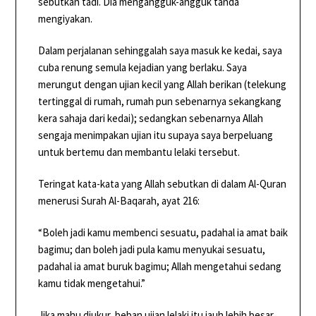
sebutkan tadi. Dia mengangguk-angguk tanda
mengiyakan.
Dalam perjalanan sehinggalah saya masuk ke kedai, saya
cuba renung semula kejadian yang berlaku. Saya
merungut dengan ujian kecil yang Allah berikan (telekung
tertinggal di rumah, rumah pun sebenarnya sekangkang
kera sahaja dari kedai); sedangkan sebenarnya Allah
sengaja menimpakan ujian itu supaya saya berpeluang
untuk bertemu dan membantu lelaki tersebut.
Teringat kata-kata yang Allah sebutkan di dalam Al-Quran
menerusi Surah Al-Baqarah, ayat 216:
“Boleh jadi kamu membenci sesuatu, padahal ia amat baik
bagimu; dan boleh jadi pula kamu menyukai sesuatu,
padahal ia amat buruk bagimu; Allah mengetahui sedang
kamu tidak mengetahui.”
Jika mahu diukur, beban ujian lelaki itu jauh lebih besar