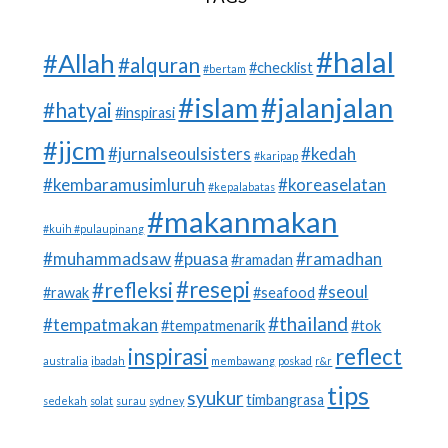
#halal
#Allah
#alquran
#checklist
#bertam
#islam
#jalanjalan
#hatyai
#inspirasi
#jjcm
#jurnalseoulsisters
#kedah
#karipap
#kembaramusimluruh
#koreaselatan
#kepalabatas
#makanmakan
#kuih #pulaupinang
#muhammadsaw
#puasa
#ramadhan
#ramadan
#resepi
#refleksi
#seoul
#rawak
#seafood
#thailand
#tempatmakan
#tempatmenarik
#tok
inspirasi
reflect
australia
ibadah
membawang
poskad
r&r
tips
syukur
timbangrasa
sedekah
solat
surau
sydney