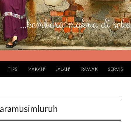
TIPS
MAKAN²
JALAN²
RAWAK
SERVIS
aramusimluruh