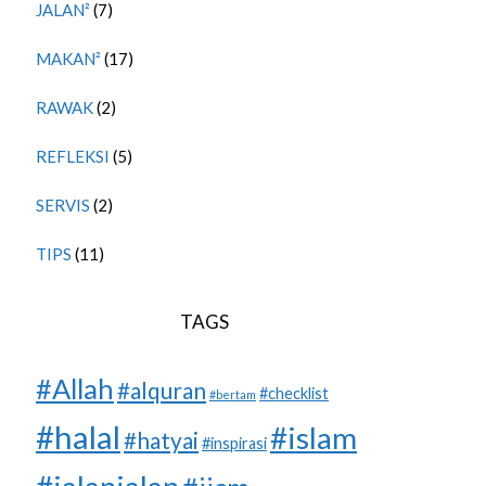
JALAN²
(7)
MAKAN²
(17)
RAWAK
(2)
REFLEKSI
(5)
SERVIS
(2)
TIPS
(11)
TAGS
#Allah
#alquran
#checklist
#bertam
#halal
#islam
#hatyai
#inspirasi