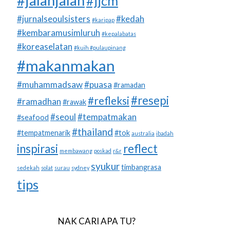
#jalanjalan
#jjcm
#jurnalseoulsisters
#kedah
#karipap
#kembaramusimluruh
#kepalabatas
#koreaselatan
#kuih #pulaupinang
#makanmakan
#muhammadsaw
#puasa
#ramadan
#resepi
#refleksi
#ramadhan
#rawak
#seoul
#tempatmakan
#seafood
#thailand
#tempatmenarik
#tok
australia
ibadah
inspirasi
reflect
membawang
poskad
r&r
syukur
timbangrasa
sedekah
solat
surau
sydney
tips
NAK CARI APA TU?