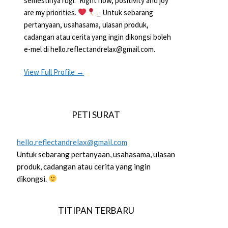
semestinya rugi.” Right now, positivity and joy
are my priorities.
_ Untuk sebarang
pertanyaan, usahasama, ulasan produk,
cadangan atau cerita yang ingin dikongsi boleh
e-mel di hello.reflectandrelax@gmail.com.
View Full Profile →
PETI SURAT
hello.reflectandrelax@gmail.com
Untuk sebarang pertanyaan, usahasama, ulasan
produk, cadangan atau cerita yang ingin
dikongsi.
TITIPAN TERBARU