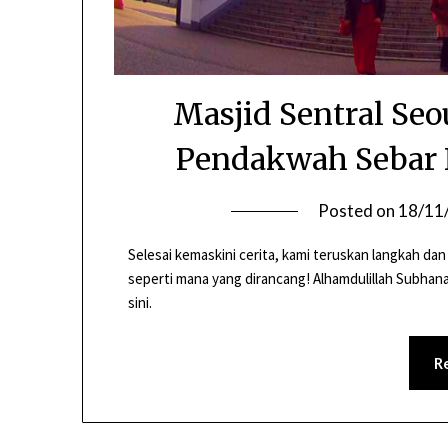
Masjid Sentral Seo
Pendakwah Sebar I
Posted on
18/11
Selesai kemaskini cerita, kami teruskan langkah dan
seperti mana yang dirancang! Alhamdulillah Subhanall
sini.
R