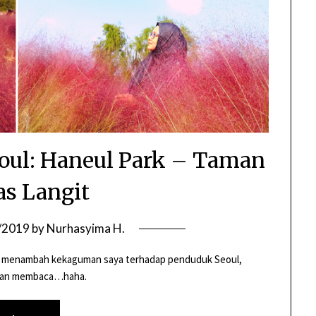
oul: Haneul Park – Taman
as Langit
/2019
by
Nurhasyima H.
lah menambah kekaguman saya terhadap penduduk Seoul,
uskan membaca…haha.