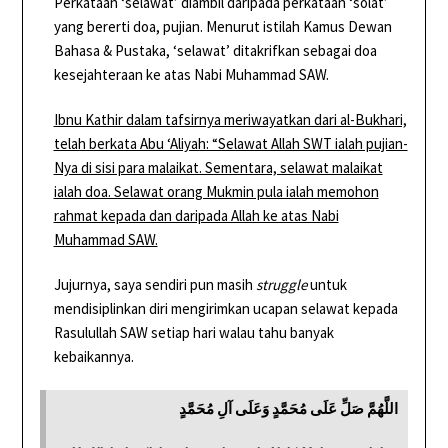
Perkataan ‘selawat’ diambil daripada perkataan ‘solat’
yang bererti doa, pujian. Menurut istilah Kamus Dewan
Bahasa & Pustaka, ‘selawat’ ditakrifkan sebagai doa
kesejahteraan ke atas Nabi Muhammad SAW.
Ibnu Kathir dalam tafsirnya meriwayatkan dari al-Bukhari,
telah berkata Abu ‘Aliyah: “Selawat Allah SWT ialah pujian-
Nya di sisi para malaikat. Sementara, selawat malaikat
ialah doa. Selawat orang Mukmin pula ialah memohon
rahmat kepada dan daripada Allah ke atas Nabi
Muhammad SAW.
Jujurnya, saya sendiri pun masih
struggle
untuk
mendisiplinkan diri mengirimkan ucapan selawat kepada
Rasulullah SAW setiap hari walau tahu banyak
kebaikannya.
اللَّهُمَّ صَلِّ عَلَى مُحَمَّدٍ وَعَلَى آلِ مُحَمَّدٍ