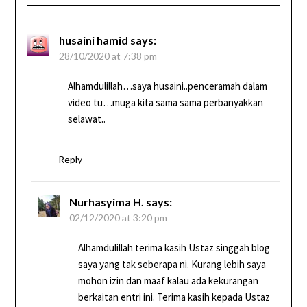
husaini hamid
says:
28/10/2020 at 7:38 pm
Alhamdulillah…saya husaini..penceramah dalam
video tu…muga kita sama sama perbanyakkan
selawat..
Reply
Nurhasyima H.
says:
02/12/2020 at 3:20 pm
Alhamdulillah terima kasih Ustaz singgah blog
saya yang tak seberapa ni. Kurang lebih saya
mohon izin dan maaf kalau ada kekurangan
berkaitan entri ini. Terima kasih kepada Ustaz