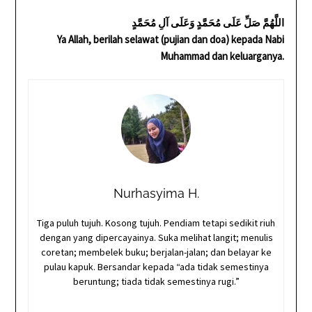
اللَّهُمَّ صَلِّ عَلَى مُحَمَّدٍ وَعَلَى آلِ مُحَمَّدٍ
Ya Allah, berilah selawat (pujian dan doa) kepada Nabi
Muhammad dan keluarganya.
Nurhasyima H.
Tiga puluh tujuh. Kosong tujuh. Pendiam tetapi sedikit riuh
dengan yang dipercayainya. Suka melihat langit; menulis
coretan; membelek buku; berjalan-jalan; dan belayar ke
pulau kapuk. Bersandar kepada “ada tidak semestinya
beruntung; tiada tidak semestinya rugi.”