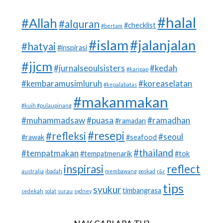
#halal
#Allah
#alquran
#checklist
#bertam
#islam
#jalanjalan
#hatyai
#inspirasi
#jjcm
#jurnalseoulsisters
#kedah
#karipap
#kembaramusimluruh
#koreaselatan
#kepalabatas
#makanmakan
#kuih #pulaupinang
#muhammadsaw
#puasa
#ramadhan
#ramadan
#resepi
#refleksi
#seoul
#rawak
#seafood
#thailand
#tempatmakan
#tempatmenarik
#tok
inspirasi
reflect
australia
ibadah
membawang
poskad
r&r
tips
syukur
timbangrasa
sedekah
solat
surau
sydney