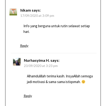
hikam
says:
17/09/2020 at 3:09 pm
Info yang berguna untuk rutin selawat setiap
hari.
Reply
Nurhasyima H.
says:
23/09/2020 at 3:23 pm
Alhamdulillah terima kasih. InsyaAllah semoga
jadi motivasi & sama-sama istiqomah.
Reply