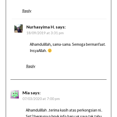
Reply
Nurhasyima H.
says:
18/09/2019 at 3:31 pm
Alhamdulillah, sama-sama. Semoga bermanfaat.
InsyaAllah.
Reply
Mia
says:
07/03/2020 at 7:00 pm
Alhamdulillah ..terima kasih atas perkongsian ni..
Sgt2 berguna n bnyk info baru yg saya tak tahu