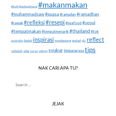
#makanmakan
#kuih #pulaupinang
#muhammadsaw
#puasa
#ramadhan
#ramadan
#resepi
#refleksi
#seoul
#rawak
#seafood
#thailand
#tempatmakan
#tempatmenarik
#tok
inspirasi
reflect
australia
ibadah
membawang
poskad
r&r
tips
syukur
timbangrasa
sedekah
solat
surau
sydney
NAK CARI APA TU?
SEARCH
FOR:
JEJAK