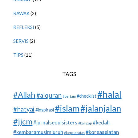
RAWAK
(2)
REFLEKSI
(5)
SERVIS
(2)
TIPS
(11)
TAGS
#halal
#Allah
#alquran
#checklist
#bertam
#islam
#jalanjalan
#hatyai
#inspirasi
#jjcm
#jurnalseoulsisters
#kedah
#karipap
#kembaramusimluruh
#koreaselatan
#kepalabatas