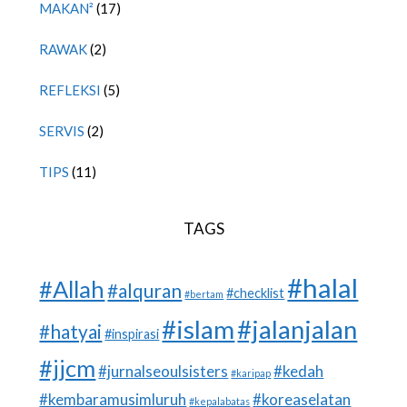
MAKAN²
(17)
RAWAK
(2)
REFLEKSI
(5)
SERVIS
(2)
TIPS
(11)
TAGS
#halal
#Allah
#alquran
#checklist
#bertam
#islam
#jalanjalan
#hatyai
#inspirasi
#jjcm
#jurnalseoulsisters
#kedah
#karipap
#kembaramusimluruh
#koreaselatan
#kepalabatas