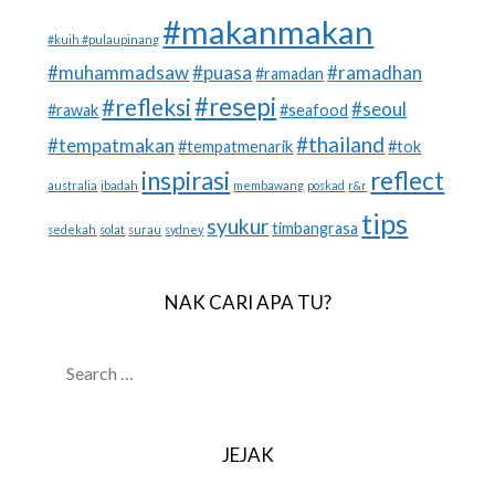
#makanmakan
#kuih #pulaupinang
#muhammadsaw
#puasa
#ramadhan
#ramadan
#resepi
#refleksi
#seoul
#rawak
#seafood
#thailand
#tempatmakan
#tempatmenarik
#tok
inspirasi
reflect
australia
ibadah
membawang
poskad
r&r
tips
syukur
timbangrasa
sedekah
solat
surau
sydney
NAK CARI APA TU?
SEARCH
FOR:
JEJAK