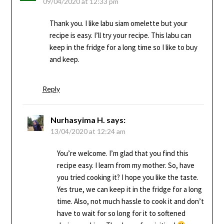
09/04/2020 at 12:33 pm
Thank you. I like labu siam omelette but your
recipe is easy. I’ll try your recipe. This labu can
keep in the fridge for a long time so I like to buy
and keep.
Reply
Nurhasyima H.
says:
13/04/2020 at 12:24 am
You’re welcome. I’m glad that you find this
recipe easy. I learn from my mother. So, have
you tried cooking it? I hope you like the taste.
Yes true, we can keep it in the fridge for a long
time. Also, not much hassle to cook it and don’t
have to wait for so long for it to softened