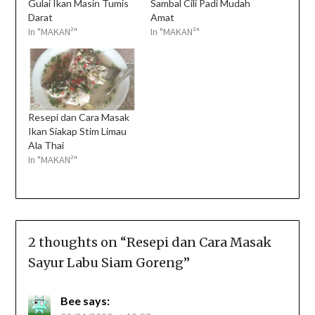
Gulai Ikan Masin Tumis
Sambal Cili Padi Mudah
Darat
Amat
In "MAKAN²"
In "MAKAN²"
Resepi dan Cara Masak
Ikan Siakap Stim Limau
Ala Thai
In "MAKAN²"
2 thoughts on “
Resepi dan Cara Masak
Sayur Labu Siam Goreng
”
Bee
says: