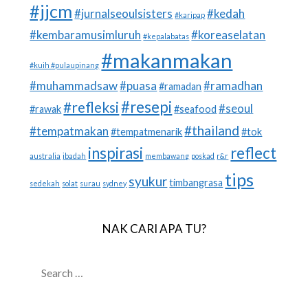
#jjcm
#jurnalseoulsisters
#kedah
#karipap
#kembaramusimluruh
#koreaselatan
#kepalabatas
#makanmakan
#kuih #pulaupinang
#muhammadsaw
#puasa
#ramadhan
#ramadan
#resepi
#refleksi
#seoul
#rawak
#seafood
#thailand
#tempatmakan
#tempatmenarik
#tok
inspirasi
reflect
australia
ibadah
membawang
poskad
r&r
tips
syukur
timbangrasa
sedekah
solat
surau
sydney
NAK CARI APA TU?
SEARCH
FOR: