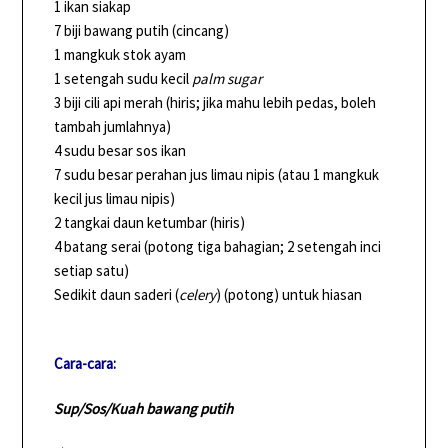
1 ikan siakap
7 biji bawang putih (cincang)
1 mangkuk stok ayam
1 setengah sudu kecil
palm sugar
3 biji cili api merah (hiris; jika mahu lebih pedas, boleh
tambah jumlahnya)
4 sudu besar sos ikan
7 sudu besar perahan jus limau nipis (atau 1 mangkuk
kecil jus limau nipis)
2 tangkai daun ketumbar (hiris)
4 batang serai (potong tiga bahagian; 2 setengah inci
setiap satu)
Sedikit daun saderi (
celery
) (potong) untuk hiasan
Cara-cara:
Sup/Sos/Kuah bawang putih