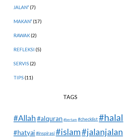
JALAN²
(7)
MAKAN²
(17)
RAWAK
(2)
REFLEKSI
(5)
SERVIS
(2)
TIPS
(11)
TAGS
#halal
#Allah
#alquran
#checklist
#bertam
#islam
#jalanjalan
#hatyai
#inspirasi