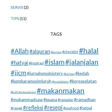
SERVIS
(2)
TIPS
(11)
TAGS
#halal
#Allah
#alquran
#checklist
#bertam
#islam
#jalanjalan
#hatyai
#inspirasi
#jjcm
#jurnalseoulsisters
#kedah
#karipap
#kembaramusimluruh
#koreaselatan
#kepalabatas
#makanmakan
#kuih #pulaupinang
#muhammadsaw
#puasa
#ramadhan
#ramadan
#resepi
#refleksi
#seoul
#rawak
#seafood