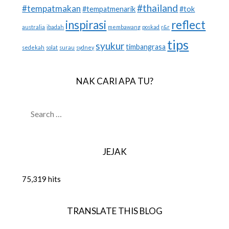
#thailand
#tempatmakan
#tempatmenarik
#tok
inspirasi
reflect
australia
ibadah
membawang
poskad
r&r
tips
syukur
timbangrasa
sedekah
solat
surau
sydney
NAK CARI APA TU?
SEARCH
FOR:
JEJAK
75,319 hits
TRANSLATE THIS BLOG