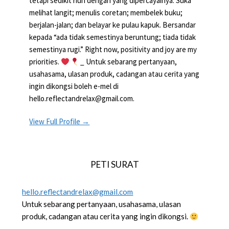
tetapi sedikit riuh dengan yang dipercayainya. Suka
melihat langit; menulis coretan; membelek buku;
berjalan-jalan; dan belayar ke pulau kapuk. Bersandar
kepada “ada tidak semestinya beruntung; tiada tidak
semestinya rugi.” Right now, positivity and joy are my
priorities.
_ Untuk sebarang pertanyaan,
usahasama, ulasan produk, cadangan atau cerita yang
ingin dikongsi boleh e-mel di
hello.reflectandrelax@gmail.com.
View Full Profile →
PETI SURAT
hello.reflectandrelax@gmail.com
Untuk sebarang pertanyaan, usahasama, ulasan
produk, cadangan atau cerita yang ingin dikongsi.