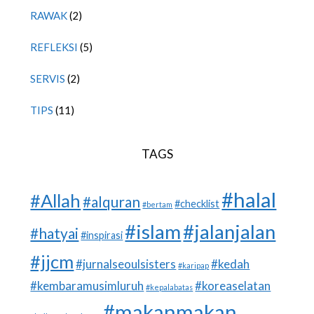
RAWAK
(2)
REFLEKSI
(5)
SERVIS
(2)
TIPS
(11)
TAGS
#halal
#Allah
#alquran
#checklist
#bertam
#islam
#jalanjalan
#hatyai
#inspirasi
#jjcm
#jurnalseoulsisters
#kedah
#karipap
#kembaramusimluruh
#koreaselatan
#kepalabatas
#makanmakan