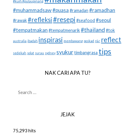
#kuih #pulaupinang
#muhammadsaw
#puasa
#ramadhan
#ramadan
#resepi
#refleksi
#seoul
#rawak
#seafood
#thailand
#tempatmakan
#tempatmenarik
#tok
inspirasi
reflect
australia
ibadah
membawang
poskad
r&r
tips
syukur
timbangrasa
sedekah
solat
surau
sydney
NAK CARI APA TU?
SEARCH
FOR:
JEJAK
75,293 hits