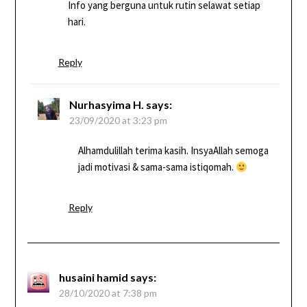
Info yang berguna untuk rutin selawat setiap
hari.
Reply
Nurhasyima H.
says:
23/09/2020 at 3:23 pm
Alhamdulillah terima kasih. InsyaAllah semoga
jadi motivasi & sama-sama istiqomah.
Reply
husaini hamid
says:
28/10/2020 at 7:38 pm