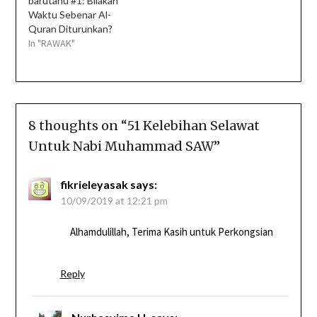
barutahu #1: Bilakah
Waktu Sebenar Al-
Quran Diturunkan?
In "RAWAK"
8 thoughts on “
51 Kelebihan Selawat
Untuk Nabi Muhammad SAW
”
fikrieleyasak
says:
10/09/2019 at 12:21 pm
Alhamdulillah, Terima Kasih untuk Perkongsian
Reply