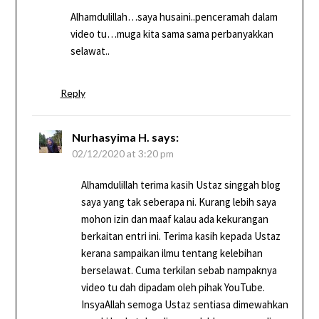
Alhamdulillah…saya husaini..penceramah dalam
video tu…muga kita sama sama perbanyakkan
selawat..
Reply
Nurhasyima H.
says:
02/12/2020 at 3:20 pm
Alhamdulillah terima kasih Ustaz singgah blog
saya yang tak seberapa ni. Kurang lebih saya
mohon izin dan maaf kalau ada kekurangan
berkaitan entri ini. Terima kasih kepada Ustaz
kerana sampaikan ilmu tentang kelebihan
berselawat. Cuma terkilan sebab nampaknya
video tu dah dipadam oleh pihak YouTube.
InsyaAllah semoga Ustaz sentiasa dimewahkan