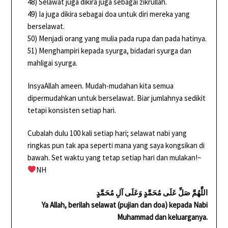
48) Selawat juga dikira juga sebagai zikrullah.
49) Ia juga dikira sebagai doa untuk diri mereka yang
berselawat.
50) Menjadi orang yang mulia pada rupa dan pada hatinya.
51) Menghampiri kepada syurga, bidadari syurga dan
mahligai syurga.
InsyaAllah ameen. Mudah-mudahan kita semua
dipermudahkan untuk berselawat. Biar jumlahnya sedikit
tetapi konsisten setiap hari.
Cubalah dulu 100 kali setiap hari; selawat nabi yang
ringkas pun tak apa seperti mana yang saya kongsikan di
bawah. Set waktu yang tetap setiap hari dan mulakan!~
NH
اللَّهُمَّ صَلِّ عَلَى مُحَمَّدٍ وَعَلَى آلِ مُحَمَّدٍ
Ya Allah, berilah selawat (pujian dan doa) kepada Nabi
Muhammad dan keluarganya.