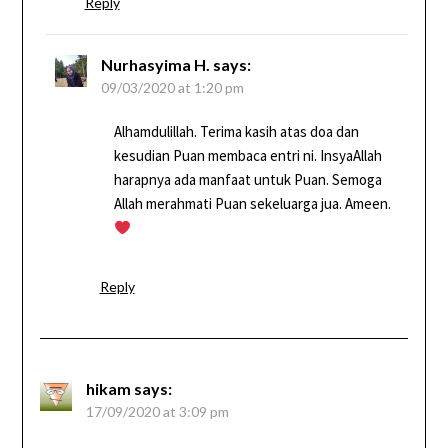
Reply
Nurhasyima H.
says:
09/03/2020 at 1:20 pm
Alhamdulillah. Terima kasih atas doa dan
kesudian Puan membaca entri ni. InsyaAllah
harapnya ada manfaat untuk Puan. Semoga
Allah merahmati Puan sekeluarga jua. Ameen.
Reply
hikam
says:
17/09/2020 at 3:09 pm