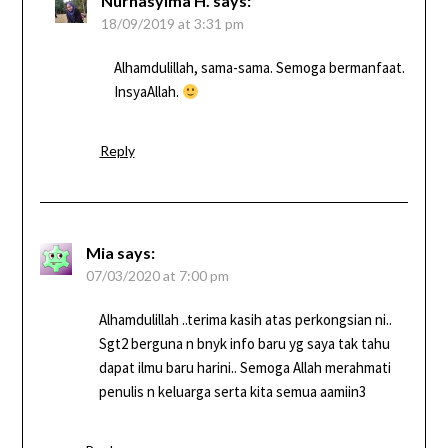
Nurhasyima H.
says:
18/09/2019 at 3:31 pm
Alhamdulillah, sama-sama. Semoga bermanfaat.
InsyaAllah.
Reply
Mia
says:
07/03/2020 at 7:00 pm
Alhamdulillah ..terima kasih atas perkongsian ni..
Sgt2 berguna n bnyk info baru yg saya tak tahu
dapat ilmu baru harini.. Semoga Allah merahmati
penulis n keluarga serta kita semua aamiin3