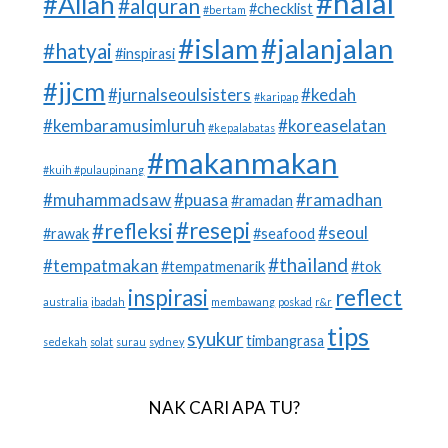
#halal
#Allah
#alquran
#checklist
#bertam
#islam
#jalanjalan
#hatyai
#inspirasi
#jjcm
#jurnalseoulsisters
#kedah
#karipap
#kembaramusimluruh
#koreaselatan
#kepalabatas
#makanmakan
#kuih #pulaupinang
#muhammadsaw
#puasa
#ramadhan
#ramadan
#resepi
#refleksi
#seoul
#rawak
#seafood
#thailand
#tempatmakan
#tempatmenarik
#tok
inspirasi
reflect
australia
ibadah
membawang
poskad
r&r
tips
syukur
timbangrasa
sedekah
solat
surau
sydney
NAK CARI APA TU?