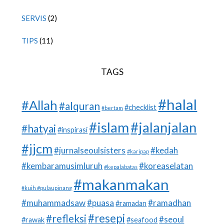
SERVIS
(2)
TIPS
(11)
TAGS
#halal
#Allah
#alquran
#checklist
#bertam
#islam
#jalanjalan
#hatyai
#inspirasi
#jjcm
#jurnalseoulsisters
#kedah
#karipap
#kembaramusimluruh
#koreaselatan
#kepalabatas
#makanmakan
#kuih #pulaupinang
#muhammadsaw
#puasa
#ramadhan
#ramadan
#resepi
#refleksi
#seoul
#rawak
#seafood