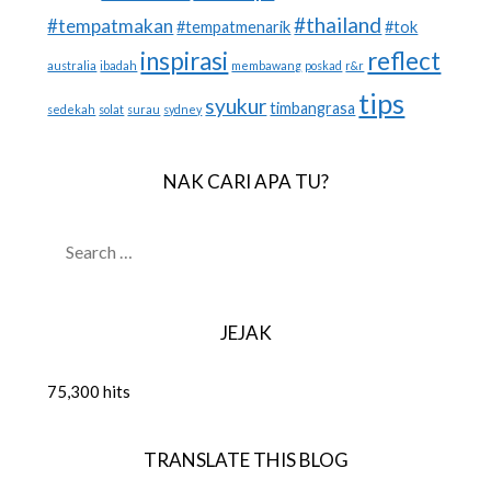
#thailand
#tempatmakan
#tempatmenarik
#tok
inspirasi
reflect
australia
ibadah
membawang
poskad
r&r
tips
syukur
timbangrasa
sedekah
solat
surau
sydney
NAK CARI APA TU?
SEARCH
FOR:
JEJAK
75,300 hits
TRANSLATE THIS BLOG