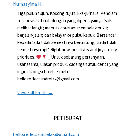
Nurhasyima H.
Tiga puluh tujuh. Kosong tujuh. Eks-jurnalis. Pendiam
tetapi sedikit riuh dengan yang dipercayainya. Suka
melihat langit; menulis coretan; membelek buku;
berjalan-jalan; dan belayar ke pulau kapuk. Bersandar
kepada “ada tidak semestinya beruntung; tiada tidak
semestinya rugi.” Right now, positivity and joy are my
priorities.
_ Untuk sebarang pertanyaan,
usahasama, ulasan produk, cadangan atau cerita yang
ingin dikongsi boleh e-mel di
hello.reflectandrelax@gmail.com.
View Full Profile →
PETI SURAT
hello.reflectandrelax@gmail.com