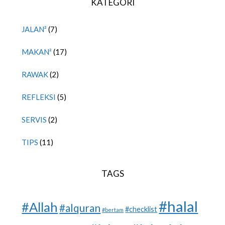
KATEGORI
JALAN²
(7)
MAKAN²
(17)
RAWAK
(2)
REFLEKSI
(5)
SERVIS
(2)
TIPS
(11)
TAGS
#halal
#Allah
#alquran
#checklist
#bertam