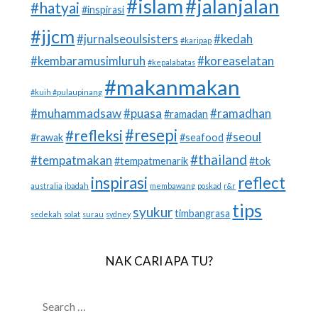
#islam
#jalanjalan
#hatyai
#inspirasi
#jjcm
#jurnalseoulsisters
#kedah
#karipap
#kembaramusimluruh
#koreaselatan
#kepalabatas
#makanmakan
#kuih #pulaupinang
#muhammadsaw
#puasa
#ramadhan
#ramadan
#resepi
#refleksi
#seoul
#rawak
#seafood
#thailand
#tempatmakan
#tempatmenarik
#tok
inspirasi
reflect
australia
ibadah
membawang
poskad
r&r
tips
syukur
timbangrasa
sedekah
solat
surau
sydney
NAK CARI APA TU?
SEARCH
FOR: