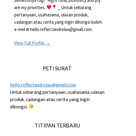
semestinya rugi.” Right now, positivity and joy
are my priorities.
_ Untuk sebarang
pertanyaan, usahasama, ulasan produk,
cadangan atau cerita yang ingin dikongsi boleh
e-mel di hello.reflectandrelax@gmail.com.
View Full Profile →
PETI SURAT
hello.reflectandrelax@gmail.com
Untuk sebarang pertanyaan, usahasama, ulasan
produk, cadangan atau cerita yang ingin
dikongsi.
TITIPAN TERBARU