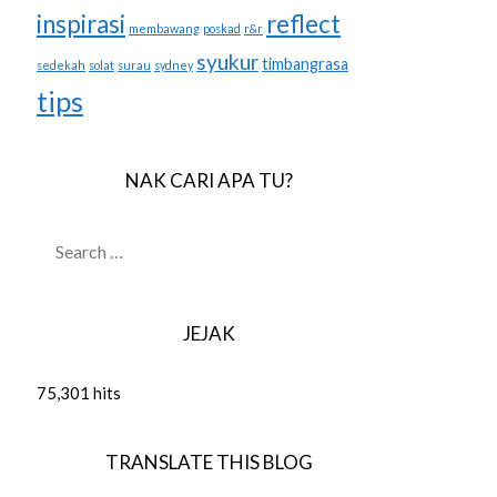
inspirasi
reflect
membawang
poskad
r&r
syukur
timbangrasa
sedekah
solat
surau
sydney
tips
NAK CARI APA TU?
SEARCH
FOR:
JEJAK
75,301 hits
TRANSLATE THIS BLOG