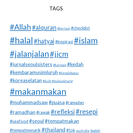
TAGS
#Allah
#alquran
#checklist
#bertam
#halal
#islam
#hatyai
#inspirasi
#jalanjalan
#jjcm
#jurnalseoulsisters
#kedah
#karipap
#kembaramusimluruh
#kepalabatas
#koreaselatan
#kuih #pulaupinang
#makanmakan
#muhammadsaw
#puasa
#ramadan
#resepi
#refleksi
#ramadhan
#rawak
#seoul
#tempatmakan
#seafood
#thailand
#tempatmenarik
#tok
australia
ibadah