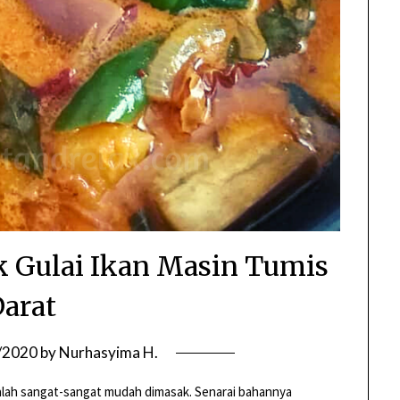
k Gulai Ikan Masin Tumis
arat
/2020
by
Nurhasyima H.
 malah sangat-sangat mudah dimasak. Senarai bahannya