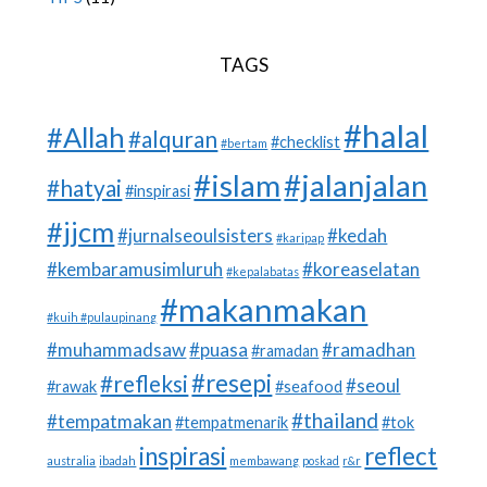
TAGS
#halal
#Allah
#alquran
#checklist
#bertam
#islam
#jalanjalan
#hatyai
#inspirasi
#jjcm
#jurnalseoulsisters
#kedah
#karipap
#kembaramusimluruh
#koreaselatan
#kepalabatas
#makanmakan
#kuih #pulaupinang
#muhammadsaw
#puasa
#ramadhan
#ramadan
#resepi
#refleksi
#seoul
#rawak
#seafood
#thailand
#tempatmakan
#tempatmenarik
#tok
inspirasi
reflect
australia
ibadah
membawang
poskad
r&r