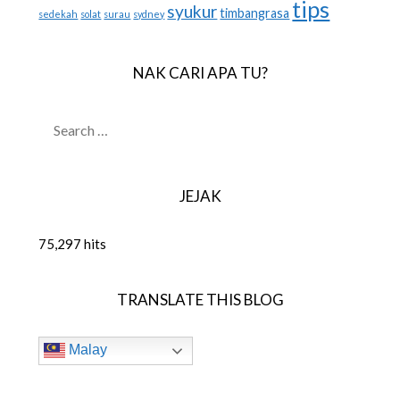
tips
syukur
timbangrasa
sedekah
solat
surau
sydney
NAK CARI APA TU?
SEARCH
FOR:
JEJAK
75,297 hits
TRANSLATE THIS BLOG
Malay