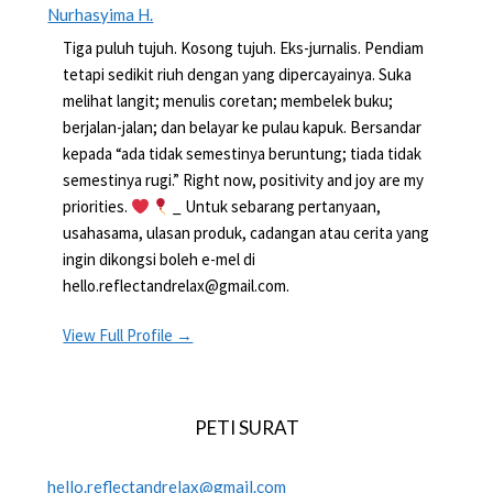
Nurhasyima H.
Tiga puluh tujuh. Kosong tujuh. Eks-jurnalis. Pendiam
tetapi sedikit riuh dengan yang dipercayainya. Suka
melihat langit; menulis coretan; membelek buku;
berjalan-jalan; dan belayar ke pulau kapuk. Bersandar
kepada “ada tidak semestinya beruntung; tiada tidak
semestinya rugi.” Right now, positivity and joy are my
priorities.
_ Untuk sebarang pertanyaan,
usahasama, ulasan produk, cadangan atau cerita yang
ingin dikongsi boleh e-mel di
hello.reflectandrelax@gmail.com.
View Full Profile →
PETI SURAT
hello.reflectandrelax@gmail.com