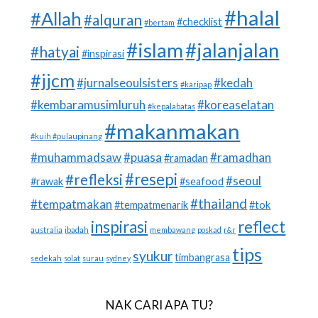
#halal
#Allah
#alquran
#checklist
#bertam
#islam
#jalanjalan
#hatyai
#inspirasi
#jjcm
#jurnalseoulsisters
#kedah
#karipap
#kembaramusimluruh
#koreaselatan
#kepalabatas
#makanmakan
#kuih #pulaupinang
#muhammadsaw
#puasa
#ramadhan
#ramadan
#resepi
#refleksi
#seoul
#rawak
#seafood
#thailand
#tempatmakan
#tempatmenarik
#tok
inspirasi
reflect
australia
ibadah
membawang
poskad
r&r
tips
syukur
timbangrasa
sedekah
solat
surau
sydney
NAK CARI APA TU?