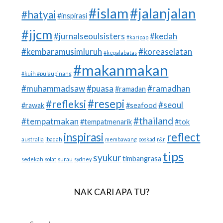
#islam
#jalanjalan
#hatyai
#inspirasi
#jjcm
#jurnalseoulsisters
#kedah
#karipap
#kembaramusimluruh
#koreaselatan
#kepalabatas
#makanmakan
#kuih #pulaupinang
#muhammadsaw
#puasa
#ramadhan
#ramadan
#resepi
#refleksi
#seoul
#rawak
#seafood
#thailand
#tempatmakan
#tempatmenarik
#tok
inspirasi
reflect
australia
ibadah
membawang
poskad
r&r
tips
syukur
timbangrasa
sedekah
solat
surau
sydney
NAK CARI APA TU?
SEARCH