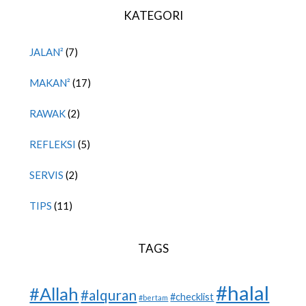
KATEGORI
JALAN²
(7)
MAKAN²
(17)
RAWAK
(2)
REFLEKSI
(5)
SERVIS
(2)
TIPS
(11)
TAGS
#halal
#Allah
#alquran
#checklist
#bertam