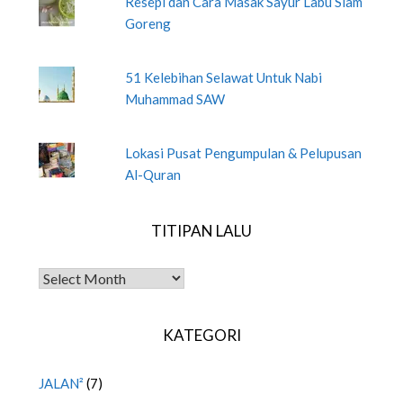
Resepi dan Cara Masak Sayur Labu Siam
Goreng
51 Kelebihan Selawat Untuk Nabi
Muhammad SAW
Lokasi Pusat Pengumpulan & Pelupusan
Al-Quran
TITIPAN LALU
TITIPAN LALU
KATEGORI
JALAN²
(7)