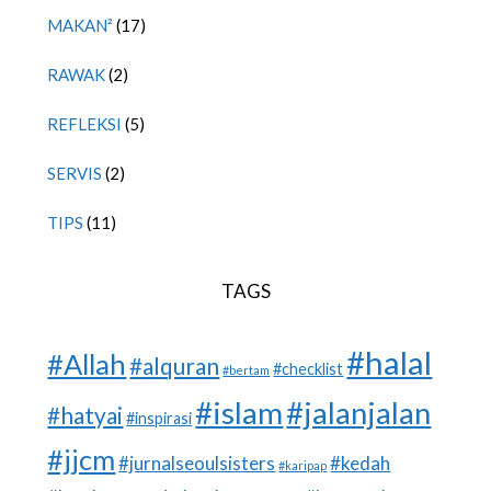
MAKAN²
(17)
RAWAK
(2)
REFLEKSI
(5)
SERVIS
(2)
TIPS
(11)
TAGS
#halal
#Allah
#alquran
#checklist
#bertam
#islam
#jalanjalan
#hatyai
#inspirasi
#jjcm
#jurnalseoulsisters
#kedah
#karipap