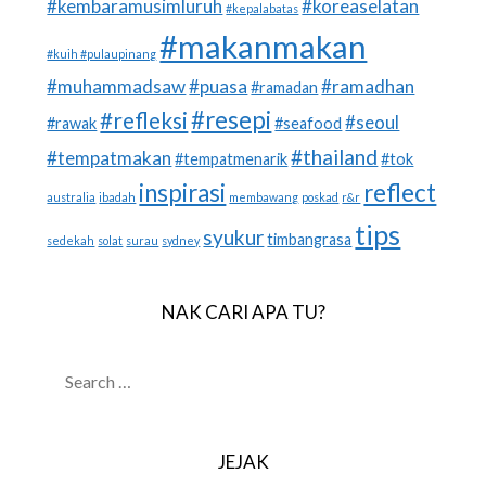
#kembaramusimluruh
#koreaselatan
#kepalabatas
#makanmakan
#kuih #pulaupinang
#muhammadsaw
#puasa
#ramadhan
#ramadan
#resepi
#refleksi
#seoul
#rawak
#seafood
#thailand
#tempatmakan
#tempatmenarik
#tok
inspirasi
reflect
australia
ibadah
membawang
poskad
r&r
tips
syukur
timbangrasa
sedekah
solat
surau
sydney
NAK CARI APA TU?
SEARCH
FOR:
JEJAK