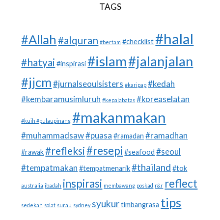
TAGS
#halal
#Allah
#alquran
#checklist
#bertam
#islam
#jalanjalan
#hatyai
#inspirasi
#jjcm
#jurnalseoulsisters
#kedah
#karipap
#kembaramusimluruh
#koreaselatan
#kepalabatas
#makanmakan
#kuih #pulaupinang
#muhammadsaw
#puasa
#ramadhan
#ramadan
#resepi
#refleksi
#seoul
#rawak
#seafood
#thailand
#tempatmakan
#tempatmenarik
#tok
inspirasi
reflect
australia
ibadah
membawang
poskad
r&r
tips
syukur
timbangrasa
sedekah
solat
surau
sydney