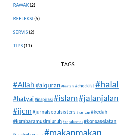
RAWAK
(2)
REFLEKSI
(5)
SERVIS
(2)
TIPS
(11)
TAGS
#halal
#Allah
#alquran
#checklist
#bertam
#islam
#jalanjalan
#hatyai
#inspirasi
#jjcm
#jurnalseoulsisters
#kedah
#karipap
#kembaramusimluruh
#koreaselatan
#kepalabatas
#makanmakan
#kuih #pulaupinang