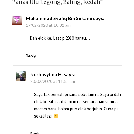
Panas Ulu Legong, Baling, Kedah
”
Muhammad Syafiq Bin Sukami
says:
17/02/2020 at 10:32 am
Dah elok ke. Last p 2010 haritu…
Reply
Nurhasyima H.
says:
20/02/2020 at 11:55 am
Saya tak pernah pi sana sebelum ni. Saya pi dah
elok bersih cantik mcm ni. Kemudahan semua
macam baru, kolam pun elok berjubin. Cuba pi
sekali lagi.
Reply