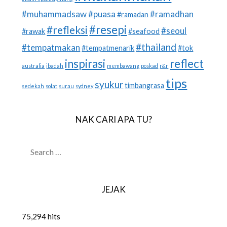
#muhammadsaw
#puasa
#ramadhan
#ramadan
#resepi
#refleksi
#seoul
#rawak
#seafood
#thailand
#tempatmakan
#tempatmenarik
#tok
inspirasi
reflect
australia
ibadah
membawang
poskad
r&r
tips
syukur
timbangrasa
sedekah
solat
surau
sydney
NAK CARI APA TU?
SEARCH
FOR:
JEJAK
75,294 hits