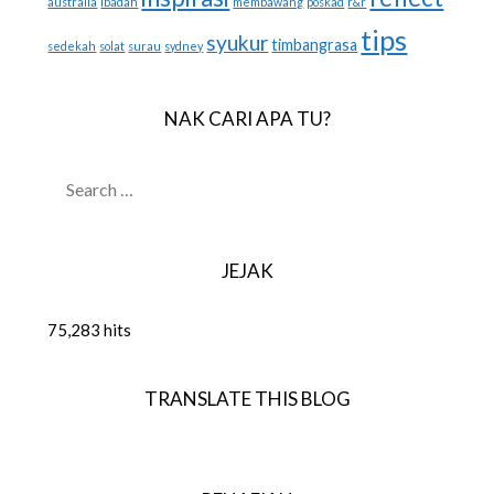
australia
ibadah
membawang
poskad
r&r
tips
syukur
timbangrasa
sedekah
solat
surau
sydney
NAK CARI APA TU?
SEARCH
FOR:
JEJAK
75,283 hits
TRANSLATE THIS BLOG