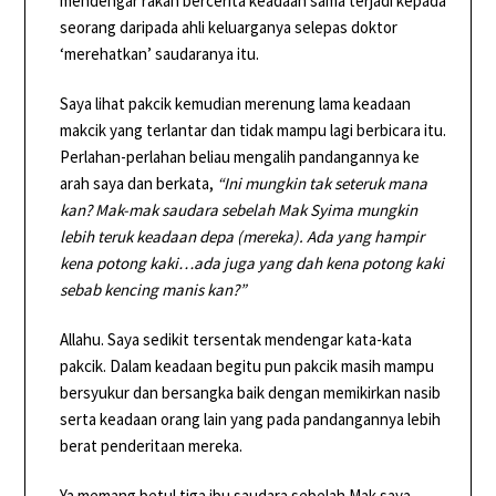
mendengar rakan bercerita keadaan sama terjadi kepada
seorang daripada ahli keluarganya selepas doktor
‘merehatkan’ saudaranya itu.
Saya lihat pakcik kemudian merenung lama keadaan
makcik yang terlantar dan tidak mampu lagi berbicara itu.
Perlahan-perlahan beliau mengalih pandangannya ke
arah saya dan berkata,
“Ini mungkin tak seteruk mana
kan? Mak-mak saudara sebelah Mak Syima mungkin
lebih teruk keadaan depa (mereka). Ada yang hampir
kena potong kaki…ada juga yang dah kena potong kaki
sebab kencing manis kan?”
Allahu. Saya sedikit tersentak mendengar kata-kata
pakcik. Dalam keadaan begitu pun pakcik masih mampu
bersyukur dan bersangka baik dengan memikirkan nasib
serta keadaan orang lain yang pada pandangannya lebih
berat penderitaan mereka.
Ya memang betul tiga ibu saudara sebelah Mak saya