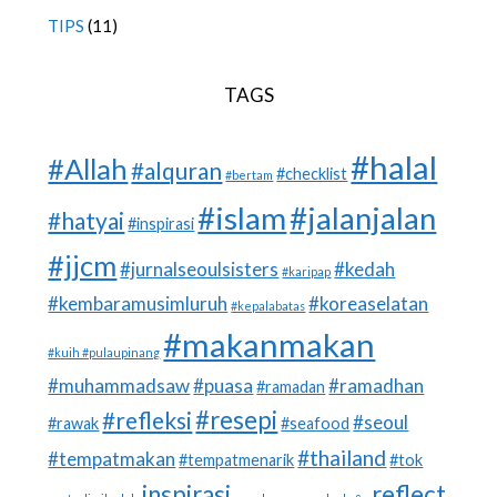
TIPS
(11)
TAGS
#halal
#Allah
#alquran
#checklist
#bertam
#islam
#jalanjalan
#hatyai
#inspirasi
#jjcm
#jurnalseoulsisters
#kedah
#karipap
#kembaramusimluruh
#koreaselatan
#kepalabatas
#makanmakan
#kuih #pulaupinang
#muhammadsaw
#puasa
#ramadhan
#ramadan
#resepi
#refleksi
#seoul
#rawak
#seafood
#thailand
#tempatmakan
#tempatmenarik
#tok
inspirasi
reflect