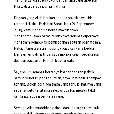
menghargai dan bersyukur dengan apa yang diberikan-
Nya walau berapa pun jumlahnya.
Dugaan yang Allah berikan kepada pakcik saya tidak
terhenti di situ. Pada hari Sabtu lalu (29 September
2018), kami menerima berita makcik telah
menghembuskan nafas terakhirnya selepas dipercayai
mengalami komplikasi pembedahan saluran pernafasan.
Maka, hilang lagi suri hidupnya buat kali yang kedua.
Dengan rendah hati jua, saya mohon kalian sedekahkan
doa dan bacaan al-Fatihah buat arwah.
Saya belum sempat bertanya khabar dengan pakcik
namun sebelum pengebumian, saya lihat beliau nampak
tenang. Boleh jadi tiada siapa yang tahu isi hatinya yang
sebenar iaitu terutama selepas dua kali melalui takdir
kehilangan dua isteri tersayang.
Semoga Allah mudahkan pakcik dan keluarga termasuk
seluruh ahli keluarga anak-anak arwah makcik untuk