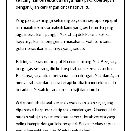
tentang hari tersebut dan bagaimana pakcik berdepan
dengan ujian kehilangan cinta hatinya itu.
Yang pasti, sehingga sekarang saya dan sepupu sepapat
lain masih merindui makcik kami yang pertama itu yang
juga mesra kami panggil Mak Chaq dek kerana ketika
hayatnya kami menggemari masakan arwah terutama
gulai nenas ikan masinnya yang sedap.
Kali ini, selepas mendapat khabar tentang Mak Bee, saya
bergegas seorang diri ke hospital pada keesokkan hari.
Biasanya, saya akan bersama-sama dengan Mak dan Ayah
menziarahi saudara mara tetapi ketika itu mereka masih
berada di Mekah kerana urusan haji dan umrah.
Walaupun tiba lewat kerana kesesakan jalan raya yang
dipercayai berpunca daripada kemalangan, Alhamdulillah
mudah sahaja saya mendapat tempat letak kereta yang
paling hampir dengan lobi hospital. Waktu melawat pula
hanya berbaki kira-kira 40 minit sahaja lagi.