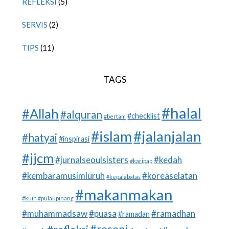
REFLEKSI
(5)
SERVIS
(2)
TIPS
(11)
TAGS
#halal
#Allah
#alquran
#checklist
#bertam
#islam
#jalanjalan
#hatyai
#inspirasi
#jjcm
#jurnalseoulsisters
#kedah
#karipap
#kembaramusimluruh
#koreaselatan
#kepalabatas
#makanmakan
#kuih #pulaupinang
#muhammadsaw
#puasa
#ramadhan
#ramadan