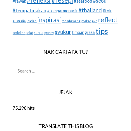
#resepi
#refleksi
#seoul
#rawak
#seafood
#thailand
#tempatmakan
#tempatmenarik
#tok
inspirasi
reflect
australia
ibadah
membawang
poskad
r&r
tips
syukur
timbangrasa
sedekah
solat
surau
sydney
NAK CARI APA TU?
SEARCH
FOR:
JEJAK
75,298 hits
TRANSLATE THIS BLOG