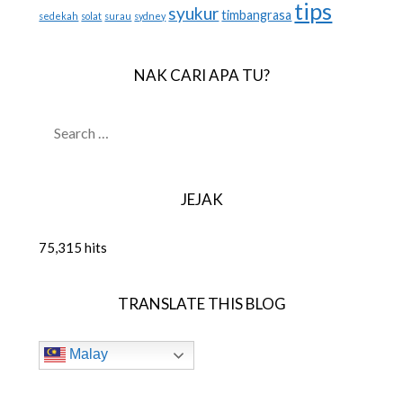
tips
syukur
timbangrasa
sedekah
solat
surau
sydney
NAK CARI APA TU?
SEARCH
FOR:
JEJAK
75,315 hits
TRANSLATE THIS BLOG
Malay