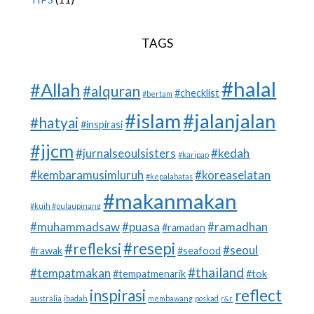
TAGS
#halal
#Allah
#alquran
#checklist
#bertam
#islam
#jalanjalan
#hatyai
#inspirasi
#jjcm
#jurnalseoulsisters
#kedah
#karipap
#kembaramusimluruh
#koreaselatan
#kepalabatas
#makanmakan
#kuih #pulaupinang
#muhammadsaw
#puasa
#ramadhan
#ramadan
#resepi
#refleksi
#seoul
#rawak
#seafood
#thailand
#tempatmakan
#tempatmenarik
#tok
inspirasi
reflect
australia
ibadah
membawang
poskad
r&r