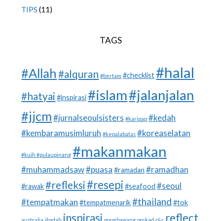
TIPS
(11)
TAGS
#halal
#Allah
#alquran
#checklist
#bertam
#islam
#jalanjalan
#hatyai
#inspirasi
#jjcm
#jurnalseoulsisters
#kedah
#karipap
#kembaramusimluruh
#koreaselatan
#kepalabatas
#makanmakan
#kuih #pulaupinang
#muhammadsaw
#puasa
#ramadhan
#ramadan
#resepi
#refleksi
#seoul
#rawak
#seafood
#thailand
#tempatmakan
#tempatmenarik
#tok
inspirasi
reflect
australia
ibadah
membawang
poskad
r&r