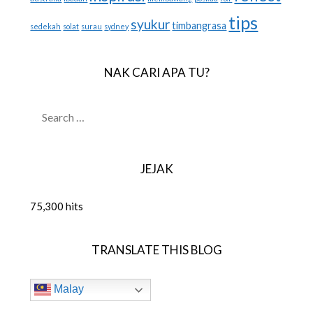
tips
syukur
timbangrasa
sedekah
solat
surau
sydney
NAK CARI APA TU?
SEARCH
FOR:
JEJAK
75,300 hits
TRANSLATE THIS BLOG
Malay