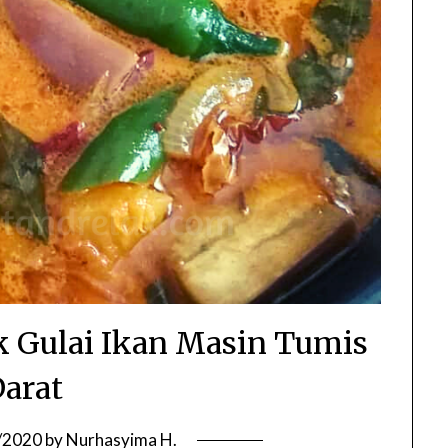
k Gulai Ikan Masin Tumis
arat
/2020
by
Nurhasyima H.