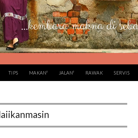
TIPS
MAKAN²
JALAN²
RAWAK
SERVIS
laiikanmasin