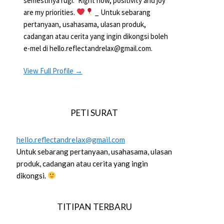
semestinya rugi.” Right now, positivity and joy
are my priorities.
_ Untuk sebarang
pertanyaan, usahasama, ulasan produk,
cadangan atau cerita yang ingin dikongsi boleh
e-mel di hello.reflectandrelax@gmail.com.
View Full Profile →
PETI SURAT
hello.reflectandrelax@gmail.com
Untuk sebarang pertanyaan, usahasama, ulasan
produk, cadangan atau cerita yang ingin
dikongsi.
TITIPAN TERBARU