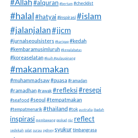
#Allah
#alquran
#checklist
#bertam
#halal
#islam
#hatyai
#inspirasi
#jalanjalan
#jjcm
#jurnalseoulsisters
#kedah
#karipap
#kembaramusimluruh
#kepalabatas
#koreaselatan
#kuih #pulaupinang
#makanmakan
#muhammadsaw
#puasa
#ramadan
#resepi
#refleksi
#ramadhan
#rawak
#seoul
#tempatmakan
#seafood
#thailand
#tempatmenarik
#tok
australia
ibadah
inspirasi
reflect
membawang
poskad
r&r
syukur
timbangrasa
sedekah
solat
surau
sydney