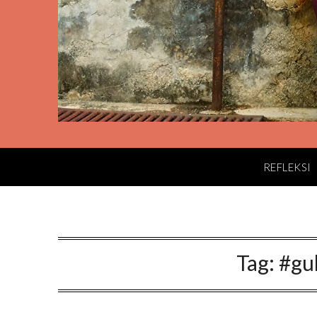
REFLEKSI
Tag:
#gu