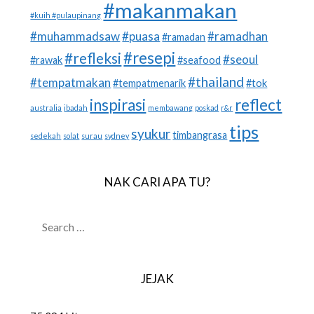
#makanmakan
#kuih #pulaupinang
#muhammadsaw
#puasa
#ramadhan
#ramadan
#resepi
#refleksi
#seoul
#rawak
#seafood
#thailand
#tempatmakan
#tempatmenarik
#tok
inspirasi
reflect
australia
ibadah
membawang
poskad
r&r
tips
syukur
timbangrasa
sedekah
solat
surau
sydney
NAK CARI APA TU?
SEARCH
FOR:
JEJAK