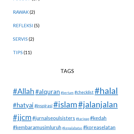
RAWAK
(2)
REFLEKSI
(5)
SERVIS
(2)
TIPS
(11)
TAGS
#halal
#Allah
#alquran
#checklist
#bertam
#islam
#jalanjalan
#hatyai
#inspirasi
#jjcm
#jurnalseoulsisters
#kedah
#karipap
#kembaramusimluruh
#koreaselatan
#kepalabatas