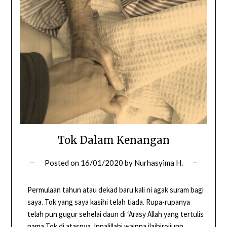
Tok Dalam Kenangan
Posted on
16/01/2020
by
Nurhasyima H.
Permulaan tahun atau dekad baru kali ni agak suram bagi
saya. Tok yang saya kasihi telah tiada. Rupa-rupanya
telah pun gugur sehelai daun di ‘Arasy Allah yang tertulis
nama Tok di atasnya. Innalillahi wainna ilaihirojiunn.