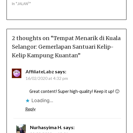
In "JALAN²"
2 thoughts on “
Tempat Menarik di Kuala
Selangor: Gemerlapan Santuari Kelip-
Kelip Kampung Kuantan
”
AffiliateLabz
says:
16/02/2020 at 4:32 pm
Great content! Super high-quality! Keep it up! 🙂
Loading...
Reply
Nurhasyima H.
says: