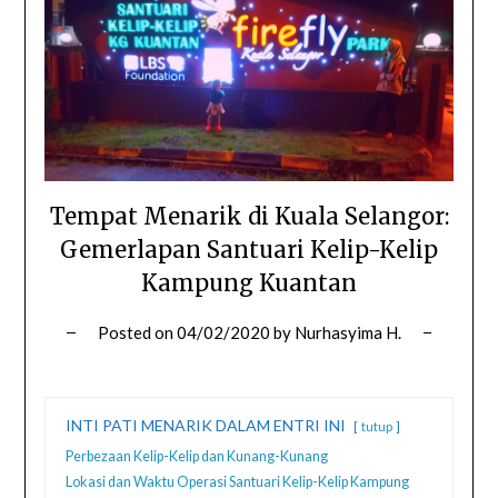
Tempat Menarik di Kuala Selangor:
Gemerlapan Santuari Kelip-Kelip
Kampung Kuantan
Posted on
04/02/2020
by
Nurhasyima H.
INTI PATI MENARIK DALAM ENTRI INI
tutup
Perbezaan Kelip-Kelip dan Kunang-Kunang
Lokasi dan Waktu Operasi Santuari Kelip-Kelip Kampung