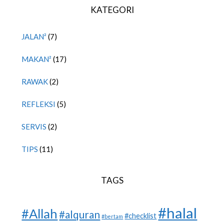
KATEGORI
JALAN²
(7)
MAKAN²
(17)
RAWAK
(2)
REFLEKSI
(5)
SERVIS
(2)
TIPS
(11)
TAGS
#halal
#Allah
#alquran
#checklist
#bertam