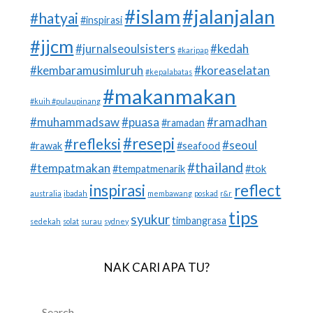
#islam
#jalanjalan
#hatyai
#inspirasi
#jjcm
#jurnalseoulsisters
#kedah
#karipap
#kembaramusimluruh
#koreaselatan
#kepalabatas
#makanmakan
#kuih #pulaupinang
#muhammadsaw
#puasa
#ramadhan
#ramadan
#resepi
#refleksi
#seoul
#rawak
#seafood
#thailand
#tempatmakan
#tempatmenarik
#tok
inspirasi
reflect
australia
ibadah
membawang
poskad
r&r
tips
syukur
timbangrasa
sedekah
solat
surau
sydney
NAK CARI APA TU?
SEARCH