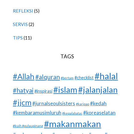
REFLEKSI
(5)
SERVIS
(2)
TIPS
(11)
TAGS
#halal
#Allah
#alquran
#checklist
#bertam
#islam
#jalanjalan
#hatyai
#inspirasi
#jjcm
#jurnalseoulsisters
#kedah
#karipap
#kembaramusimluruh
#koreaselatan
#kepalabatas
#makanmakan
#kuih #pulaupinang