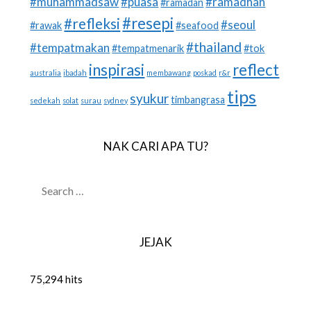
#muhammadsaw
#puasa
#ramadhan
#ramadan
#resepi
#refleksi
#seoul
#rawak
#seafood
#thailand
#tempatmakan
#tempatmenarik
#tok
inspirasi
reflect
australia
ibadah
membawang
poskad
r&r
tips
syukur
timbangrasa
sedekah
solat
surau
sydney
NAK CARI APA TU?
SEARCH
FOR:
JEJAK
75,294 hits