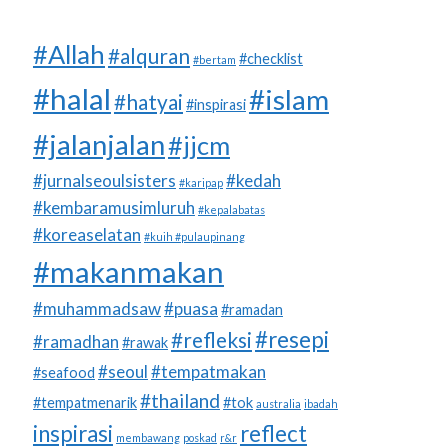
#Allah
#alquran
#checklist
#bertam
#halal
#islam
#hatyai
#inspirasi
#jalanjalan
#jjcm
#jurnalseoulsisters
#kedah
#karipap
#kembaramusimluruh
#kepalabatas
#koreaselatan
#kuih #pulaupinang
#makanmakan
#muhammadsaw
#puasa
#ramadan
#resepi
#refleksi
#ramadhan
#rawak
#seoul
#tempatmakan
#seafood
#thailand
#tempatmenarik
#tok
australia
ibadah
inspirasi
reflect
membawang
poskad
r&r