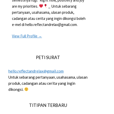
semestinya rugi.” Right now, positivity and joy
are my priorities.
_ Untuk sebarang
pertanyaan, usahasama, ulasan produk,
cadangan atau cerita yang ingin dikongsi boleh
e-mel di hello.reflectandrelax@gmail.com.
View Full Profile →
PETI SURAT
hello.reflectandrelax@gmail.com
Untuk sebarang pertanyaan, usahasama, ulasan
produk, cadangan atau cerita yang ingin
dikongsi.
TITIPAN TERBARU