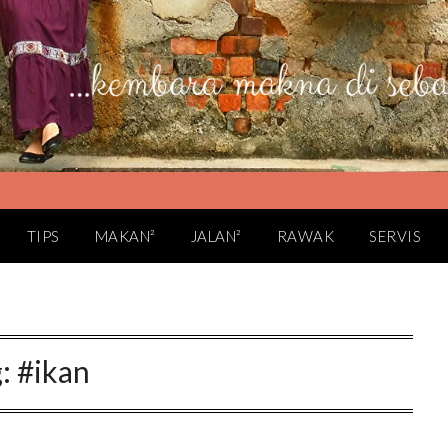
TIPS
MAKAN²
JALAN²
RAWAK
SERVIS
g:
#ikan