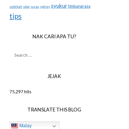
syukur
timbangrasa
sedekah
solat
surau
sydney
tips
NAK CARI APA TU?
SEARCH
FOR:
JEJAK
75,297 hits
TRANSLATE THIS BLOG
Malay