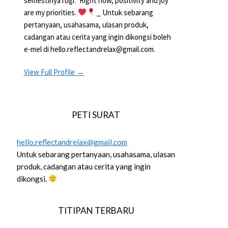
semestinya rugi.” Right now, positivity and joy
are my priorities.
_ Untuk sebarang
pertanyaan, usahasama, ulasan produk,
cadangan atau cerita yang ingin dikongsi boleh
e-mel di hello.reflectandrelax@gmail.com.
View Full Profile →
PETI SURAT
hello.reflectandrelax@gmail.com
Untuk sebarang pertanyaan, usahasama, ulasan
produk, cadangan atau cerita yang ingin
dikongsi.
TITIPAN TERBARU