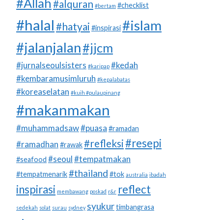
#Allah
#alquran
#checklist
#bertam
#halal
#islam
#hatyai
#inspirasi
#jalanjalan
#jjcm
#jurnalseoulsisters
#kedah
#karipap
#kembaramusimluruh
#kepalabatas
#koreaselatan
#kuih #pulaupinang
#makanmakan
#muhammadsaw
#puasa
#ramadan
#resepi
#refleksi
#ramadhan
#rawak
#seoul
#tempatmakan
#seafood
#thailand
#tempatmenarik
#tok
australia
ibadah
inspirasi
reflect
membawang
poskad
r&r
syukur
timbangrasa
sedekah
solat
surau
sydney