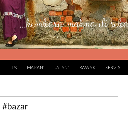
TIPS
MAKAN²
JALAN²
RAWAK
SERVIS
:
#bazar